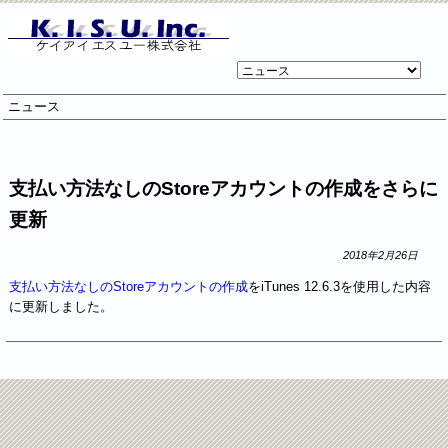
リ
ン
ニュース
ク
先
ペ
ー
支払い方法なしのStoreアカウントの作成をさらに
ジ
更新
2018年2月26日
支払い方法なしのStoreアカウントの作成
をiTunes 12.6.3を使用した内容
に更新しました。