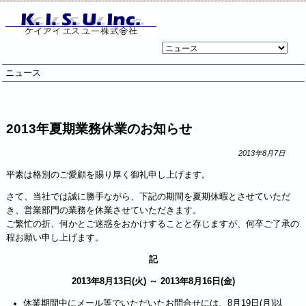
リ
ン
ニュース
ク
先
ペ
ー
2013年夏期業務休業のお知らせ
ジ
2013年8月7日
平素は格別のご愛顧を賜り厚く御礼申し上げます。
さて、当社では誠に勝手ながら、下記の期間を夏期休暇とさせていただ
き、営業部門の業務を休業させていただきます。
ご繁忙の折、何かとご迷惑をおかけすることと存じますが、何卒ご了承の
程お願い申し上げます。
記
2013年8月13日(火) ～ 2013年8月16日(金)
休業期間中にメール等でいただいたお問合せには、8月19日(月)以